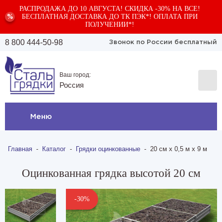
РАСПРОДАЖА ДО 10 АВГУСТА! СКИДКА -30% НА ВСЕ!
БЕСПЛАТНАЯ ДОСТАВКА ДО ТК ПЭК*! ОПЛАТА ПРИ
%
ПОЛУЧЕНИИ*!
8 800 444-50-98
Звонок по России бесплатный
Ваш город:
Россия
Меню
Главная
-
Каталог
-
Грядки оцинкованные
-
20 см х 0,5 м х 9 м
Оцинкованная грядка высотой 20 см
-30%