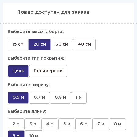
Товар доступен для заказа
Выберите высоту борта:
15 см
20 см
30 см
40 см
Выберите тип покрытия:
Цинк
Полимерное
Выберите ширину:
0.5 м
0.7 м
0.8 м
1 м
Выберите длину:
2 м
3 м
4 м
5 м
6 м
7 м
8 м
9 м
10 м