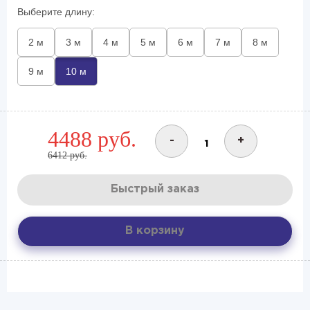
Выберите длину:
2 м
3 м
4 м
5 м
6 м
7 м
8 м
9 м
10 м
4488 руб.
-
+
6412 руб.
Быстрый заказ
В корзину