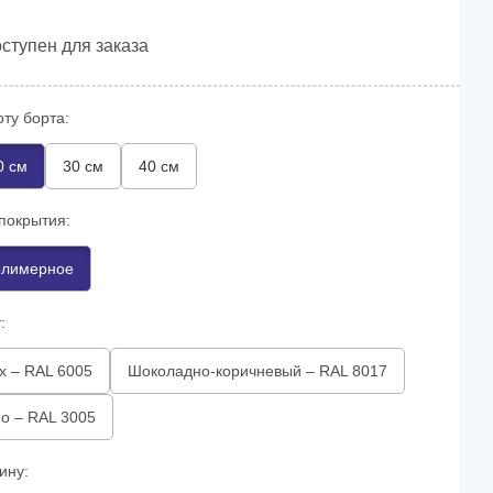
ступен для заказа
ту борта:
0 см
30 см
40 см
покрытия:
лимерное
:
х – RAL 6005
Шоколадно-коричневый – RAL 8017
о – RAL 3005
ину: