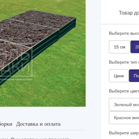
Товар до
Выберите высо
15 см
2
Выберите тип 
Цинк
По
Выберите цвет
Зеленый мо
Красное вин
борки
Доставка и оплата
Выберите шир