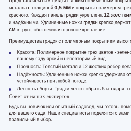
Представляем вам грядки с ярким полимерным покрыти
0,5 мм
металла с толщиной
и покрыты полимером трех 
12 жестки
красного. Каждая панель грядки укреплена
и надёжными. Удлиненные ножки грядки крепко держат 
см
в грунт, обеспечивая прочное крепление.
Преимущества грядок с полимерным покрытием высото
Красота: Полимерное покрытие трех цветов - зелено
вашему саду яркий и неповторимый вид.
Прочность: Толстый металл и 12 жестких рёбер дел
Надёжность: Удлиненные ножки крепко удерживают 
устойчивость при любой погоде.
Легкость сборки: Грядки легко собрать благодаря г
Совет от наших экспертов
Будь вы новичок или опытный садовод, мы готовы пом
для вашего сада. Наши специалисты поделятся с вами 
правильный выбор.