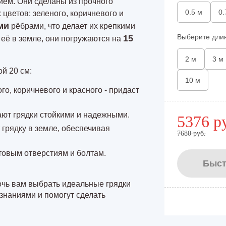
ем. Они сделаны из прочного
0.5 м
0.
цветов: зеленого, коричневого и
ми
рёбрами, что делает их крепкими
Выберите дли
15
её в земле, они погружаются на
2 м
3 м
й 20 см:
10 м
го, коричневого и красного - придаст
ают грядки стойкими и надежными.
5376 р
грядку в земле, обеспечивая
7680 руб.
отовым отверстиям и болтам.
Быст
очь вам выбрать идеальные грядки
знаниями и помогут сделать