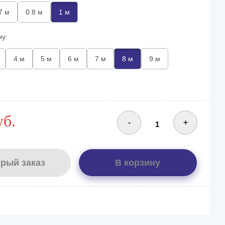
7 м
0.8 м
1 м
ну:
4 м
5 м
6 м
7 м
8 м
9 м
уб.
-
+
рый заказ
В корзину