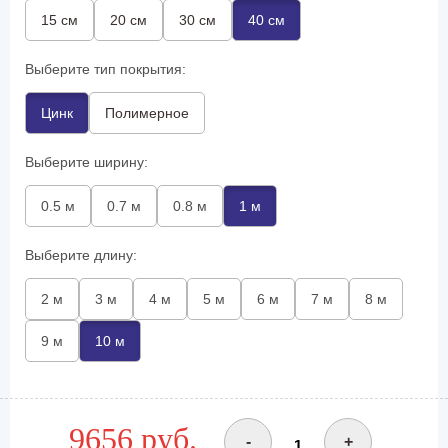
15 см
20 см
30 см
40 см
Выберите тип покрытия:
Цинк
Полимерное
Выберите ширину:
0.5 м
0.7 м
0.8 м
1 м
Выберите длину:
2 м
3 м
4 м
5 м
6 м
7 м
8 м
9 м
10 м
9656 руб.
-
+