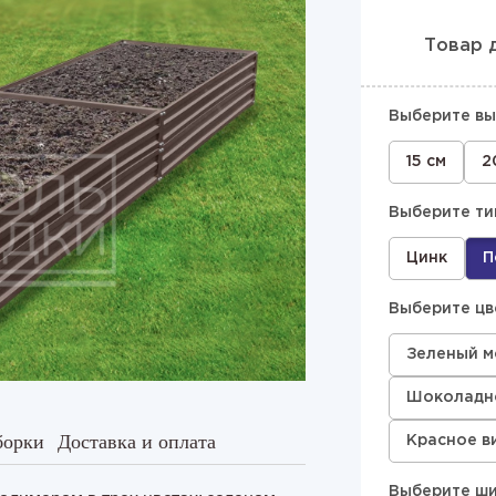
Товар 
Выберите вы
15 см
2
Выберите ти
Цинк
П
Выберите цв
Зеленый м
Шоколадно
борки
Доставка и оплата
Красное в
Выберите ши