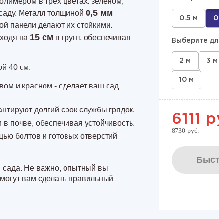
олимером в трех цветах: зеленом,
0,5 мм
 саду. Металл толщиной
0.5 м
0
ой панели делают их стойкими.
15 см
уходя на
в грунт, обеспечивая
Выберите дл
2 м
3 м
й 40 см:
10 м
евом и красном - сделает ваш сад
нтируют долгий срок службы грядок.
6111 р
 в почве, обеспечивая устойчивость.
8730 руб.
щью болтов и готовых отверстий
Быст
 сада. Не важно, опытный вы
могут вам сделать правильный