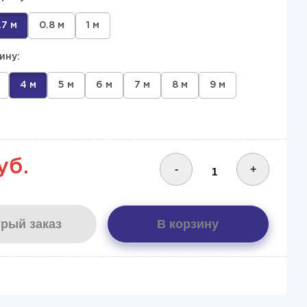
.7 м
0.8 м
1 м
ину:
4 м
5 м
6 м
7 м
8 м
9 м
уб.
-
+
рый заказ
В корзину