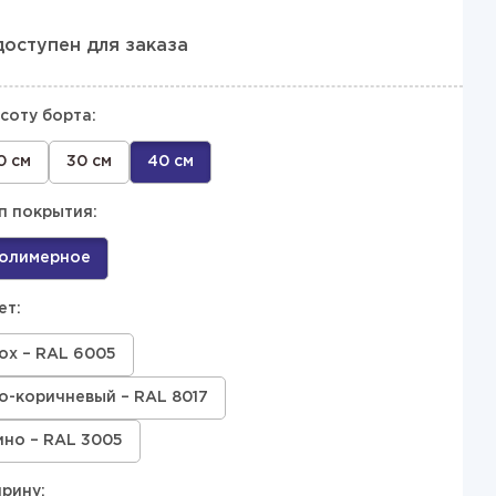
доступен для заказа
соту борта:
0 см
30 см
40 см
п покрытия:
олимерное
ет:
ох – RAL 6005
-коричневый – RAL 8017
ино – RAL 3005
рину: