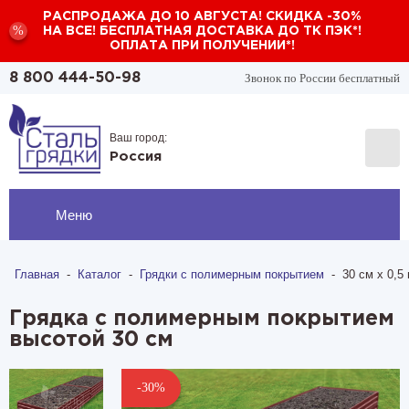
РАСПРОДАЖА ДО 10 АВГУСТА! СКИДКА -30%
%
НА ВСЕ! БЕСПЛАТНАЯ ДОСТАВКА ДО ТК ПЭК*!
ОПЛАТА ПРИ ПОЛУЧЕНИИ*!
Звонок по России бесплатный
8 800 444-50-98
Ваш город:
Россия
Меню
Главная
-
Каталог
-
Грядки с полимерным покрытием
-
30 см х 0,5 
Грядка с полимерным покрытием
высотой 30 см
-30%