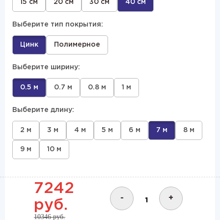
15 см
20 см
30 см
40 см
Выберите тип покрытия:
Цинк
Полимерное
Выберите ширину:
0.5 м
0.7 м
0.8 м
1 м
Выберите длину:
2 м
3 м
4 м
5 м
6 м
7 м
8 м
9 м
10 м
7242
-
+
руб.
10346 руб.