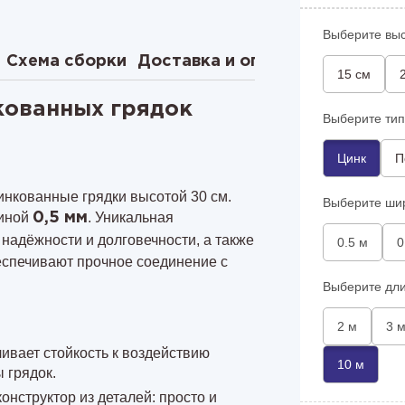
Выберите выс
Схема сборки
Доставка и оплата
15 см
кованных грядок
Выберите тип
Цинк
П
инкованные грядки высотой 30 см.
Выберите ши
щиной
. Уникальная
0,5 мм
 надёжности и долговечности, а также
0.5 м
0
еспечивают прочное соединение с
Выберите дли
2 м
3 
ивает стойкость к воздействию
10 м
 грядок.
конструктор из деталей: просто и