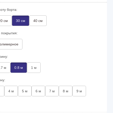
оту борта:
20 см
30 см
40 см
 покрытия:
олимерное
рину:
.7 м
0.8 м
1 м
ну:
м
4 м
5 м
6 м
7 м
8 м
9 м