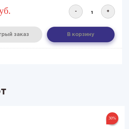
уб.
-
+
рый заказ
В корзину
ют
30%