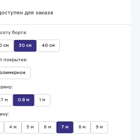
доступен для заказа
соту борта:
0 см
30 см
40 см
п покрытия:
олимерное
рину:
.7 м
0.8 м
1 м
ину:
4 м
5 м
6 м
7 м
8 м
9 м