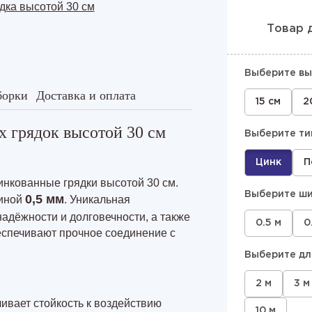
Товар 
Выберите вы
борки
Доставка и оплата
15 см
2
 грядок высотой 30 см
Выберите ти
Цинк
П
инкованные грядки высотой 30 см.
Выберите ши
0,5 мм
щиной
. Уникальная
надёжности и долговечности, а также
0.5 м
0
еспечивают прочное соединение с
Выберите дл
2 м
3 м
ивает стойкость к воздействию
10 м